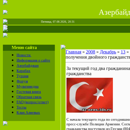
Азерба
Пятница, 07.08.2026, 20:31
Меню сайта
Главная
»
2008
»
Декабрь
»
13
» 
Новости
получения двойного гражданст
Информация о сайте
Азербайджан
За текущий год два гражданин
Карабах
гражданства
Турция
Форум
Мультимедиа
Гостевая книга
Обратная связь
FAQ (вопрос/ответ)
Тесты
Клан Алиевых
С начала текущего года по сегодняшн
пресс-службе Полиции Армении. Согла
гражданства поступило из Грузии (804 