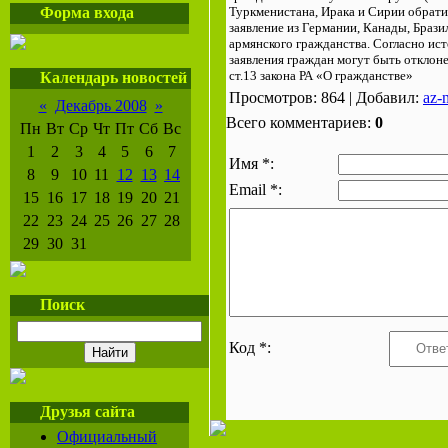
Форма входа
Туркменистана, Ирака и Сирии обрати
заявление из Германии, Канады, Брази
армянского гражданства. Согласно ис
заявления граждан могут быть отклон
ст.13 закона РА «О гражданстве»
Календарь новостей
Просмотров: 864 | Добавил:
az-
«
Декабрь 2008
»
Всего комментариев:
0
Пн
Вт
Ср
Чт
Пт
Сб
Вс
1
2
3
4
5
6
7
Имя *:
8
9
10
11
12
13
14
Email *:
15
16
17
18
19
20
21
22
23
24
25
26
27
28
29
30
31
Поиск
Код *:
Друзья сайта
Официальный