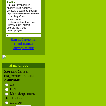
Для добавления
необходима
авторизация
Наш опрос
Хотели бы вы
свержения клана
Алиевых
Да
Нет
Мне безразличен
этот вопрос
Другое