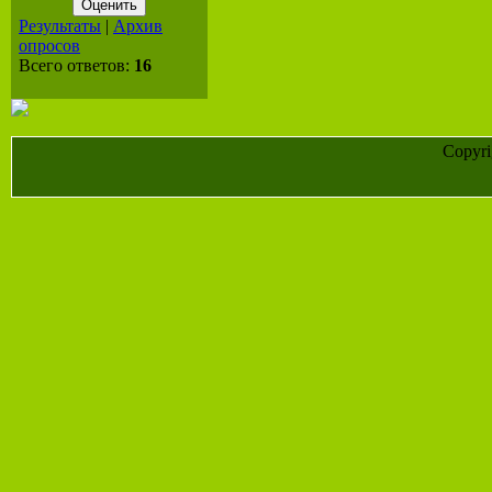
Результаты
|
Архив
опросов
Всего ответов:
16
Copyr