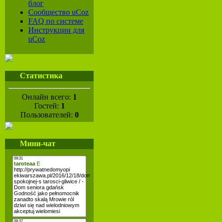
блог
Сообщество uCoz
FAQ по системе
Инструкции для
uCoz
Статистика
Онлайн всего:
1
Гостей:
1
Пользователей:
0
Мини-чат