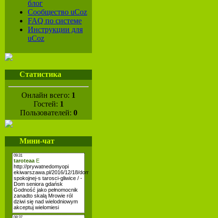
блог
Сообщество uCoz
FAQ по системе
Инструкции для
uCoz
Статистика
Онлайн всего:
1
Гостей:
1
Пользователей:
0
Мини-чат