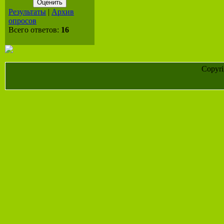
Результаты
|
Архив
опросов
Всего ответов:
16
Copyr