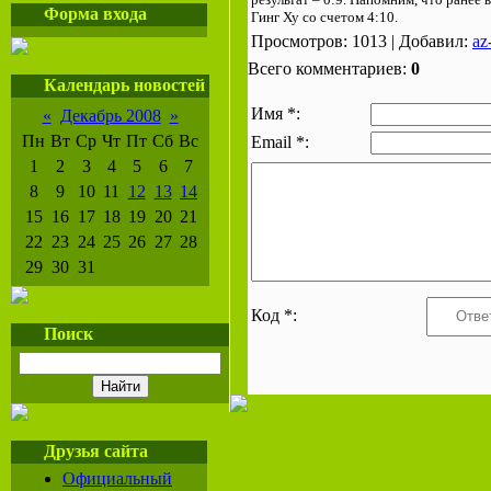
Форма входа
Гинг Ху со счетом 4:10.
Просмотров: 1013 | Добавил:
az
Всего комментариев:
0
Календарь новостей
Имя *:
«
Декабрь 2008
»
Пн
Вт
Ср
Чт
Пт
Сб
Вс
Email *:
1
2
3
4
5
6
7
8
9
10
11
12
13
14
15
16
17
18
19
20
21
22
23
24
25
26
27
28
29
30
31
Код *:
Поиск
Друзья сайта
Официальный