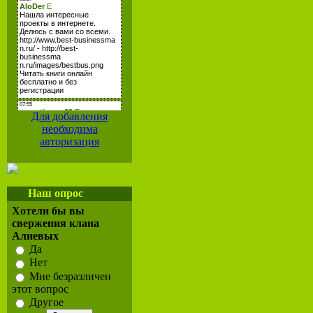
Для добавления
необходима
авторизация
Наш опрос
Хотели бы вы
свержения клана
Алиевых
Да
Нет
Мне безразличен
этот вопрос
Другое