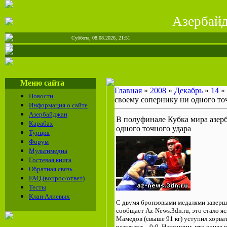
Азерба
Суббота, 08.08.2026, 21:51
Меню сайта
Главная
»
2008
»
Декабрь
»
14
» 
Новости
своему сопернику ни одного то
Информация о сайте
Азербайджан
В полуфинале Кубка мира азер
Карабах
одного точного удара
Турция
Форум
Мультимедиа
Гостевая книга
Обратная связь
FAQ (вопрос/ответ)
Тесты
Клан Алиевых
С двумя бронзовыми медалями заверша
сообщает Az-News.3dn.ru, это стало я
Мамедов (свыше 91 кг) уступил хорва
результат – 0:9. Напомним, что ранее