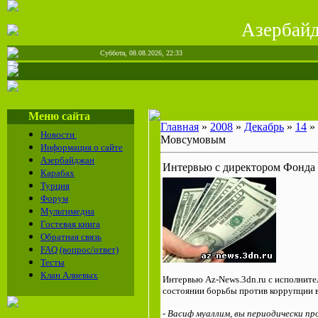
Азерба
Суббота, 08.08.2026, 22:33
Меню сайта
Главная
»
2008
»
Декабрь
»
14
» 
Новости
Мовсумовым
Информация о сайте
Азербайджан
Интервью с директором Фонда
Карабах
Турция
Форум
Мультимедиа
Гостевая книга
Обратная связь
FAQ (вопрос/ответ)
Тесты
Клан Алиевых
Интервью Az-News.3dn.ru с исполнит
состоянии борьбы против коррупции в
- Васиф муаллим, вы периодически пр