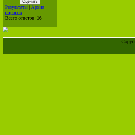
Результаты
|
Архив
опросов
Всего ответов:
16
Copyr