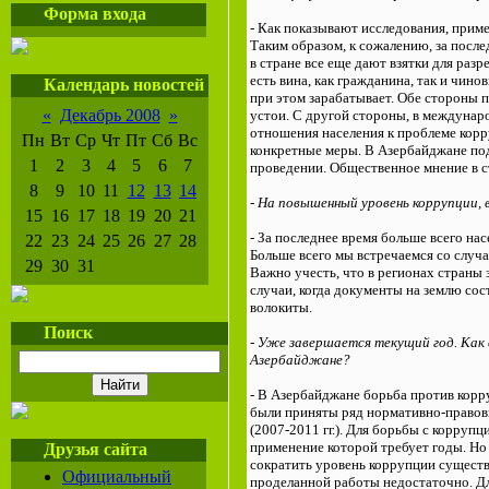
Форма входа
- Как показывают исследования, прим
Таким образом, к сожалению, за после
в стране все еще дают взятки для раз
есть вина, как гражданина, так и чино
Календарь новостей
при этом зарабатывает. Обе стороны 
«
Декабрь 2008
»
устои. С другой стороны, в междунар
отношения населения к проблеме корр
Пн
Вт
Ср
Чт
Пт
Сб
Вс
конкретные меры. В Азербайджане под
1
2
3
4
5
6
7
проведении. Общественное мнение в ст
8
9
10
11
12
13
14
- На повышенный уровень коррупции, 
15
16
17
18
19
20
21
- За последнее время больше всего на
22
23
24
25
26
27
28
Больше всего мы встречаемся со случа
29
30
31
Важно учесть, что в регионах страны
случаи, когда документы на землю со
волокиты.
Поиск
- Уже завершается текущий год. Как 
Азербайджане?
- В Азербайджане борьба против корру
были приняты ряд нормативно-правовы
(2007-2011 гг.). Для борьбы с корруп
применение которой требует годы. Но э
Друзья сайта
сократить уровень коррупции сущест
Официальный
проделанной работы недостаточно. Дл