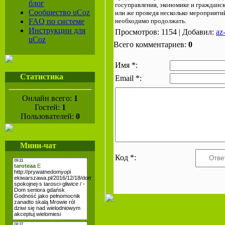
блог
госуправления, экономике и гражданс
Сообщество uCoz
или же проведя несколько мероприяти
FAQ по системе
необходимо продолжать.
Инструкции для
Просмотров: 1154 | Добавил:
az
uCoz
Всего комментариев:
0
Имя *:
Статистика
Email *:
Онлайн всего:
1
Гостей:
1
Пользователей:
0
Мини-чат
Код *: