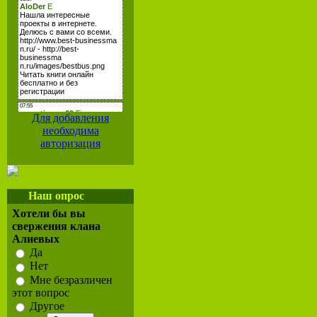
Для добавления
необходима
авторизация
Наш опрос
Хотели бы вы
свержения клана
Алиевых
Да
Нет
Мне безразличен
этот вопрос
Другое