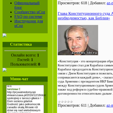
Официальный
Просмотров:
618
|
Добавил:
az-
блог
Сообщество uCoz
Глава Конституционного суда 
FAQ по системе
необходимостью, как Библия»
Инструкции для
uCoz
Статистика
Онлайн всего:
1
Гостей:
1
«Конституция - это концентрация обр
Пользователей:
0
Конституции стал для Карабаха самы
Карабахе председатель Конституционн
связи с Днем Конституции и пожелать,
соприкасаются каждый день», - сказа
Мини-чат
суда Армении с президентом НКР Бак
между Конституционным судом Армени
также ход реформ в судебно-правовой
договоренности относительно дальне
Просмотров:
611
|
Добавил:
az-