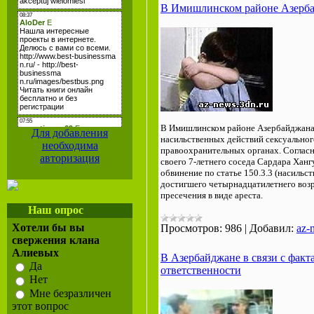
В Имишлинском районе Азербай
В Имишлинском районе Азербайджана 1
Для добавления
насильственных действий сексуального
необходима
правоохранительных органах. Соглас
авторизация
своего 7-летнего соседа Сардара Ханг
обвинение по статье 150.3.3 (насильс
достигшего четырнадцатилетнего возр
пресечения в виде ареста.
Наш опрос
Хотели бы вы
Просмотров:
986
|
Добавил:
az-
свержения клана
Алиевых
В Азербайджане в связи с фак
Да
ответственности
Нет
Мне безразличен
этот вопрос