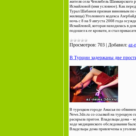
жителя села Ченлибель Шамкирского р
Исмайловой (имя условное). Как перед
Турал Шабанов признан виновным по с
жилища) Уголовного кодекса Азербайдж
ночь с 8 на 9 августа 2008 года осуж
Исмайловой, которая находилась в до
подошел к ее кровати, и стал прикаса
Просмотров:
703
|
Добавил:
az-
В Турции задержаны две прост
В турецком городе Амасья по обвинен
News.3dn.ru со ссылкой на турецкую г
раскрыла притон. Владельцы дома – му
ходе медицинского обследования было
Владельцы дома привлечены к уголовн