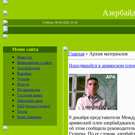
Азерба
Суббота, 08.08.2026, 01:45
Меню сайта
Главная
»
Архив материалов
Новости
Информация о сайте
Находящийся в армянском плен
Азербайджан
Карабах
Турция
Форум
Мультимедиа
Гостевая книга
Обратная связь
FAQ (вопрос/ответ)
Тесты
Клан Алиевых
9 декабря представители Между
армянский плен азербайджанск
об этом сообщила руководител
Гулиева. По ее словам, азерба