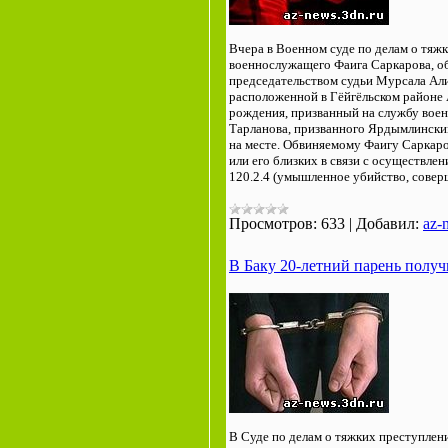
Вчера в Военном суде по делам о тяж
военнослужащего Фаига Саркарова, об
председательством судьи Мурсала Алие
расположенной в Гёйгёльском районе
рождения, призванный на службу воен
Тарланова, призванного Ярдымлински
на месте. Обвиняемому Фаигу Саркаро
или его близких в связи с осуществл
120.2.4 (умышленное убийство, сове
Просмотров:
633
|
Добавил:
az-
В Баку 20-летний парень полу
В Суде по делам о тяжких преступлен