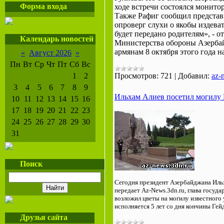
Форма входа
ходе встречи состоялся монито
Также Рафиг сообщил представи
опроверг слухи о якобы издев
будет передано родителям», - о
Календарь новостей
Министерства обороны Азербайд
армянам 8 октября этого года 
«
Август 2026
»
Пн
Вт
Ср
Чт
Пт
Сб
Вс
1
2
Просмотров:
721
|
Добавил:
az-
3
4
5
6
7
8
9
Ильхам Алиев посетил могилу 
10
11
12
13
14
15
16
17
18
19
20
21
22
23
24
25
26
27
28
29
30
31
Поиск
Сегодня президент Азербайджана Ильх
передает Az-News.3dn.ru, глава госуд
возложил цветы на могилу известного
исполняется 5 лет со дня кончины Гей
Друзья сайта