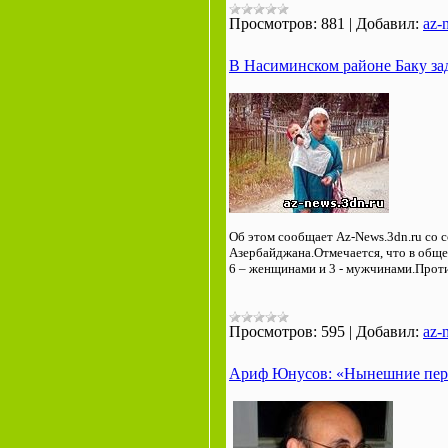
Просмотров:
881
|
Добавил:
az-
В Насиминском районе Баку з
Об этом сообщает Az-News.3dn.ru со 
Азербайджана.
Отмечается, что в общ
6 – женщинами и 3 - мужчинами.
Проти
Просмотров:
595
|
Добавил:
az-
Ариф Юнусов: «Нынешние пере