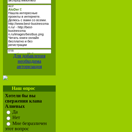
Для добавления
необходима
авторизация
Наш опрос
Хотели бы вы
свержения клана
Алиевых
Да
Нет
Мне безразличен
этот вопрос