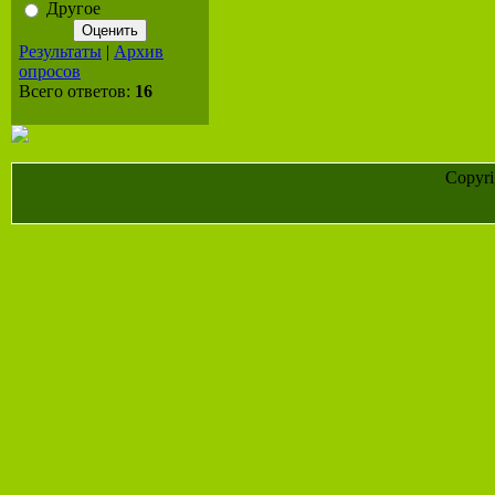
Другое
Результаты
|
Архив
опросов
Всего ответов:
16
Copyr