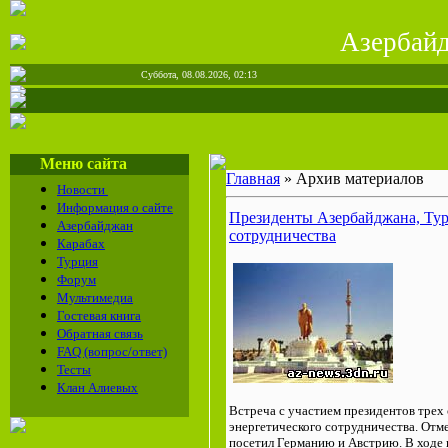
Азерба
Суббота, 08.08.2026, 02:13
Меню сайта
Главная
»
Архив материалов
Новости
Информация о сайте
Президенты Азербайджана, Тур
Азербайджан
сотрудничества
Карабах
Турция
Форум
Мультимедиа
Гостевая книга
Обратная связь
FAQ (вопрос/ответ)
Тесты
Клан Алиевых
Встреча с участием президентов трех
энергетического сотрудничества. Отм
посетил Германию и Австрию. В ходе 