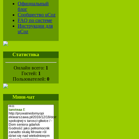
Официальный
блог
Сообщество uCoz
FAQ по системе
Инструкции для
uCoz
Статистика
Онлайн всего:
1
Гостей:
1
Пользователей:
0
Мини-чат